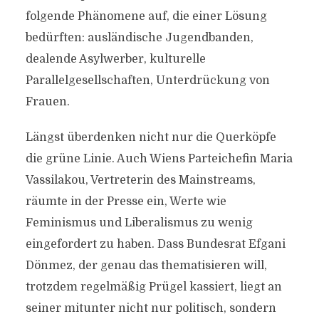
folgende Phänomene auf, die einer Lösung
bedürften: ausländische Jugendbanden,
DISSIDENTEN RÜTTELN
dealende Asylwerber, kulturelle
AN GRÜNEM TABU
Parallelgesellschaften, Unterdrückung von
Frauen.
Von
Efgani Dönmez
19. Dezember 2008
Längst überdenken nicht nur die Querköpfe
die grüne Linie. Auch Wiens Parteichefin Maria
Vassilakou, Vertreterin des Mainstreams,
räumte in der Presse ein, Werte wie
Feminismus und Liberalismus zu wenig
eingefordert zu haben. Dass Bundesrat Efgani
Dönmez, der genau das thematisieren will,
trotzdem regelmäßig Prügel kassiert, liegt an
seiner mitunter nicht nur politisch, sondern