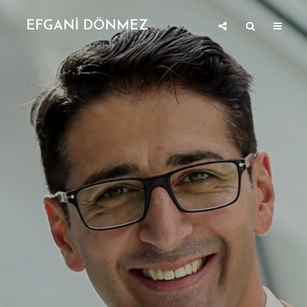
EFGANİ DÖNMEZ