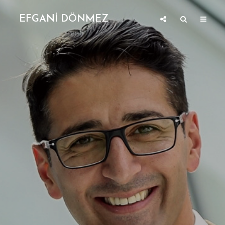
EFGANİ DÖNMEZ