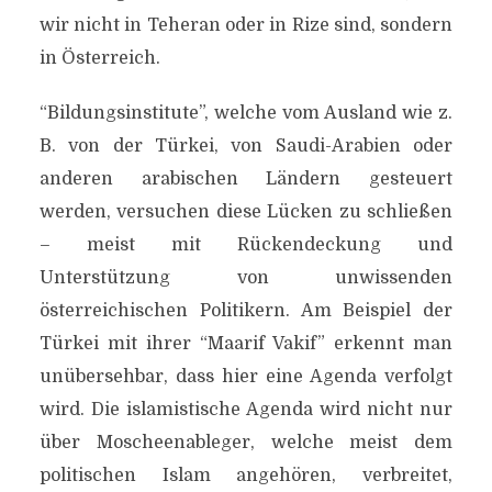
wir nicht in Teheran oder in Rize sind, sondern
in Österreich.
“Bildungsinstitute”, welche vom Ausland wie z.
DER TÜRKISCH-
B. von der Türkei, von Saudi-Arabien oder
ARABISCHE EINFLUSS IN
anderen arabischen Ländern gesteuert
BILDUNGSFRAGEN
werden, versuchen diese Lücken zu schließen
– meist mit Rückendeckung und
Von
Efgani Dönmez
22. September 2016
Unterstützung von unwissenden
österreichischen Politikern. Am Beispiel der
Türkei mit ihrer “Maarif Vakif” erkennt man
unübersehbar, dass hier eine Agenda verfolgt
wird. Die islamistische Agenda wird nicht nur
über Moscheenableger, welche meist dem
politischen Islam angehören, verbreitet,