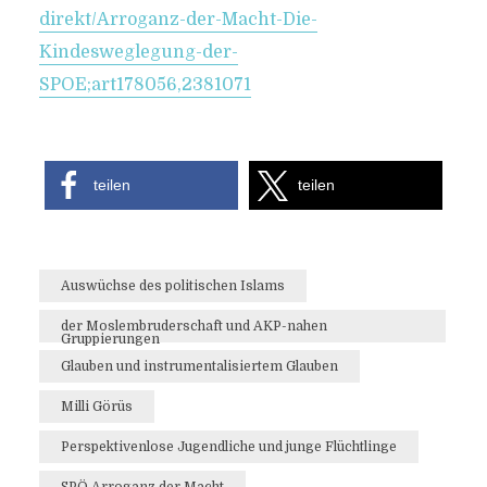
direkt/Arroganz-der-Macht-Die-
Kindesweglegung-der-
SPOE;art178056,2381071
teilen
teilen
Auswüchse des politischen Islams
ARROGANZ DER MACHT:
der Moslembruderschaft und AKP-nahen
KINDESWEGLEGUNG DER
Gruppierungen
Glauben und instrumentalisiertem Glauben
Von
Efgani Dönmez
24. Oktober 2016
Milli Görüs
Perspektivenlose Jugendliche und junge Flüchtlinge