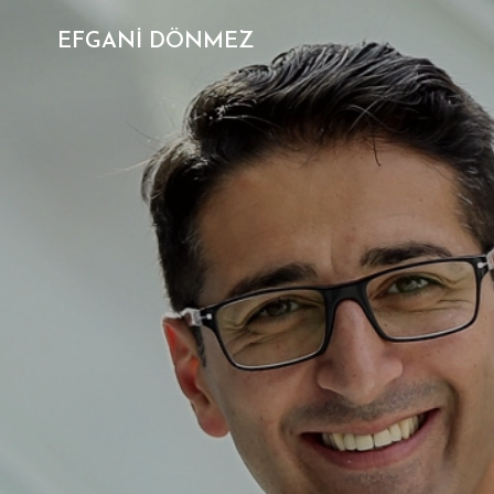
EFGANİ DÖNMEZ