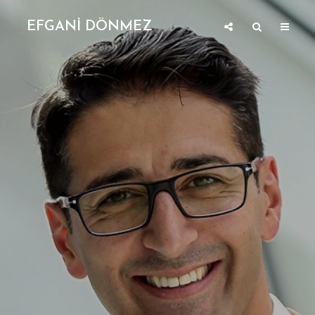
EFGANİ DÖNMEZ