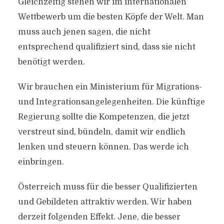
Gleichzeitig stehen wir im internationalen
ÖFFENTLICHEN RAUM”
Wettbewerb um die besten Köpfe der Welt. Man
Von
Efgani Dönmez
21. August 2017
muss auch jenen sagen, die nicht
entsprechend qualifiziert sind, dass sie nicht
benötigt werden.
Wir brauchen ein Ministerium für Migrations-
und Integrationsangelegenheiten. Die künftige
Regierung sollte die Kompetenzen, die jetzt
verstreut sind, bündeln, damit wir endlich
lenken und steuern können. Das werde ich
einbringen.
Österreich muss für die besser Qualifizierten
und Gebildeten attraktiv werden. Wir haben
derzeit folgenden Effekt. Jene, die besser