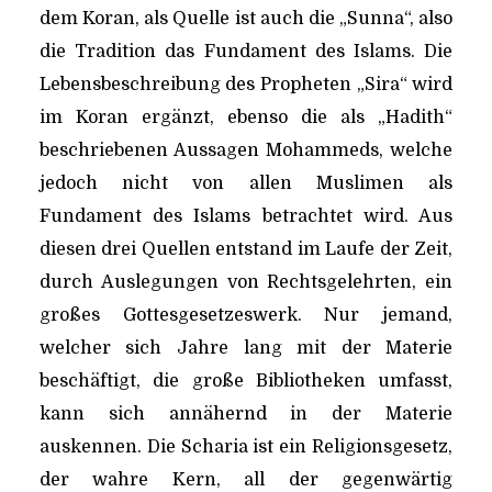
dem Koran, als Quelle ist auch die „Sunna“, also
die Tradition das Fundament des Islams. Die
ISIS-DIE GEISTER DIE
Lebensbeschreibung des Propheten „Sira“ wird
im Koran ergänzt, ebenso die als „Hadith“
GERUFEN WURDEN –
beschriebenen Aussagen Mohammeds, welche
SUNNITISCHER
jedoch nicht von allen Muslimen als
FUNDAMENTALISMUS
Fundament des Islams betrachtet wird. Aus
Von
Efgani Dönmez
28. September 2014
diesen drei Quellen entstand im Laufe der Zeit,
durch Auslegungen von Rechtsgelehrten, ein
großes Gottesgesetzeswerk. Nur jemand,
welcher sich Jahre lang mit der Materie
beschäftigt, die große Bibliotheken umfasst,
kann sich annähernd in der Materie
auskennen. Die Scharia ist ein Religionsgesetz,
der wahre Kern, all der gegenwärtig