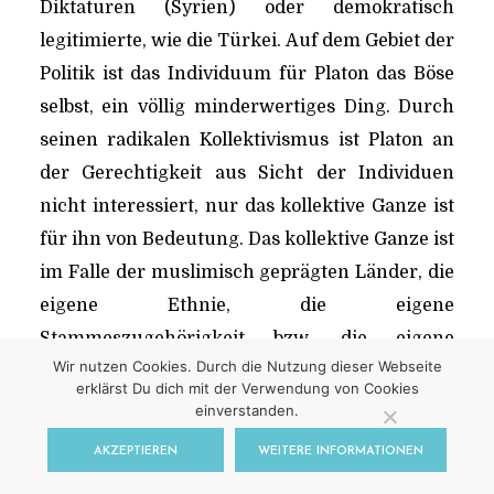
Diktaturen (Syrien) oder demokratisch
legitimierte, wie die Türkei. Auf dem Gebiet der
Politik ist das Individuum für Platon das Böse
selbst, ein völlig minderwertiges Ding. Durch
seinen radikalen Kollektivismus ist Platon an
der Gerechtigkeit aus Sicht der Individuen
nicht interessiert, nur das kollektive Ganze ist
für ihn von Bedeutung. Das kollektive Ganze ist
im Falle der muslimisch geprägten Länder, die
eigene Ethnie, die eigene
Stammeszugehörigkeit bzw. die eigene
Wir nutzen Cookies. Durch die Nutzung dieser Webseite
sunnitisch oder schiitisch geprägte
erklärst Du dich mit der Verwendung von Cookies
Religionszugehörigkeit. Wer der anderen
einverstanden.
Ethnie, dem anderen Stamm, einer anderen
AKZEPTIEREN
WEITERE INFORMATIONEN
Religion angehört oder innerhalb des Islams