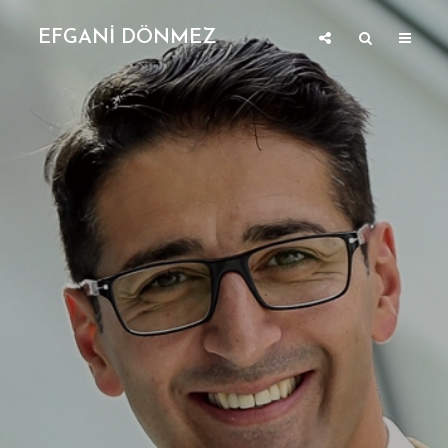
EFGANİ DÖNMEZ