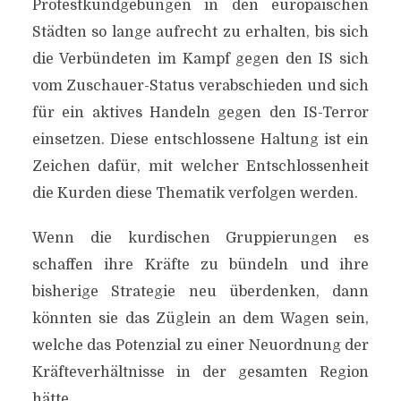
Protestkundgebungen in den europäischen
Städten so lange aufrecht zu erhalten, bis sich
die Verbündeten im Kampf gegen den IS sich
KOBANE – WIE EINE FATA
vom Zuschauer-Status verabschieden und sich
MORGANA, SO WEIT UND
für ein aktives Handeln gegen den IS-Terror
DOCH SO NAH
einsetzen. Diese entschlossene Haltung ist ein
Zeichen dafür, mit welcher Entschlossenheit
Von
Efgani Dönmez
8. Oktober 2014
die Kurden diese Thematik verfolgen werden.
Wenn die kurdischen Gruppierungen es
schaffen ihre Kräfte zu bündeln und ihre
bisherige Strategie neu überdenken, dann
könnten sie das Züglein an dem Wagen sein,
welche das Potenzial zu einer Neuordnung der
Kräfteverhältnisse in der gesamten Region
hätte.