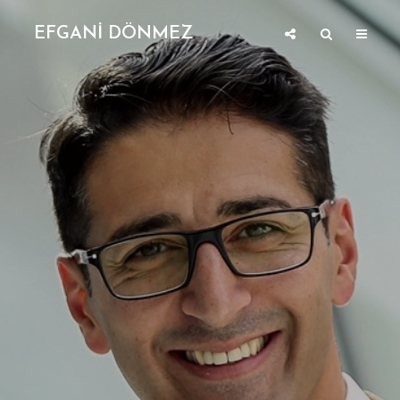
EFGANİ DÖNMEZ