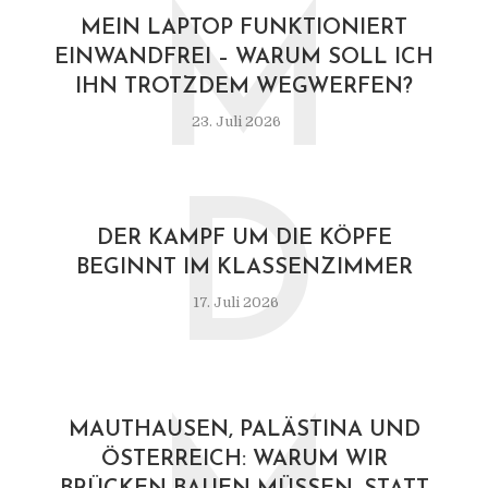
M
MEIN LAPTOP FUNKTIONIERT
EINWANDFREI – WARUM SOLL ICH
IHN TROTZDEM WEGWERFEN?
23. Juli 2026
D
DER KAMPF UM DIE KÖPFE
BEGINNT IM KLASSENZIMMER
TÜRKISCHE AKP UNTER
17. Juli 2026
OFFEN IS-TERROR
Von
Efgani Dönmez
13. Juni 
MAUTHAUSEN, PALÄSTINA UND
ÖSTERREICH: WARUM WIR