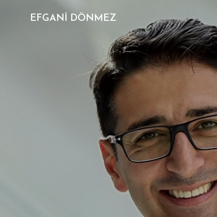
EFGANİ DÖNMEZ