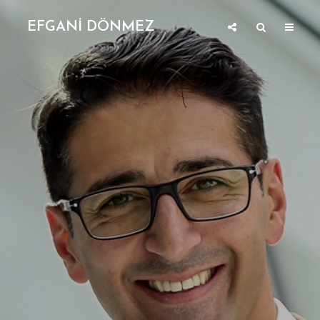
EFGANİ DÖNMEZ