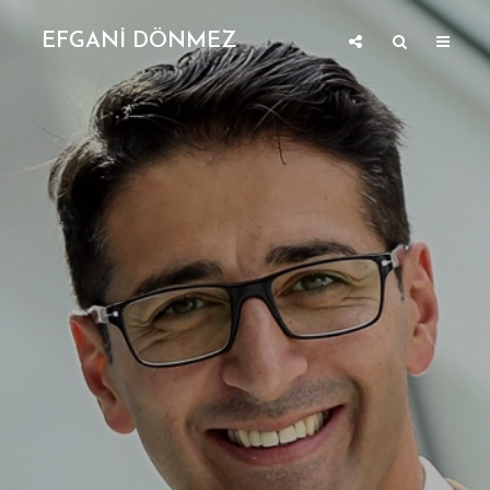
EFGANİ DÖNMEZ