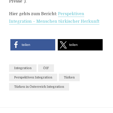
Presse”).
HERKUNFT
Hier gehts zum Bericht:
Perspektiven
Von
Efgani Dönmez
6. Mai 2017
Integration – Menschen türkischer Herkunft
teilen
teilen
Integration
ÖIF
Perspektiven Integration
Türken
Türken in Österreich Integration