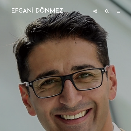
EFGANİ DÖNMEZ