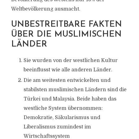
TÄUSCHUNG ODER EINE
Weltbevölkerung ausmacht.
TATSACHE?
UNBESTREITBARE FAKTEN
Von
Efgani Dönmez
15. Februar 2019
ÜBER DIE MUSLIMISCHEN
LÄNDER
Sie wurden von der westlichen Kultur
beeinflusst wie alle anderen Länder.
Die am weitesten entwickelten und
stabilsten muslimischen Ländern sind die
Türkei und Malaysia. Beide haben das
westliche System übernommen:
Demokratie, Säkularismus und
Liberalismus zumindest im
Wirtschaftssystem