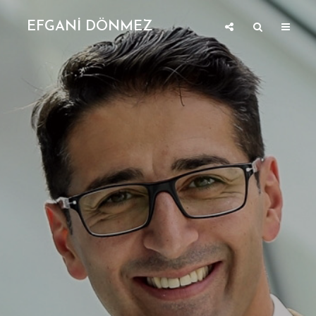
EFGANİ DÖNMEZ