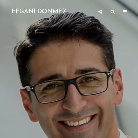
EFGANİ DÖNMEZ