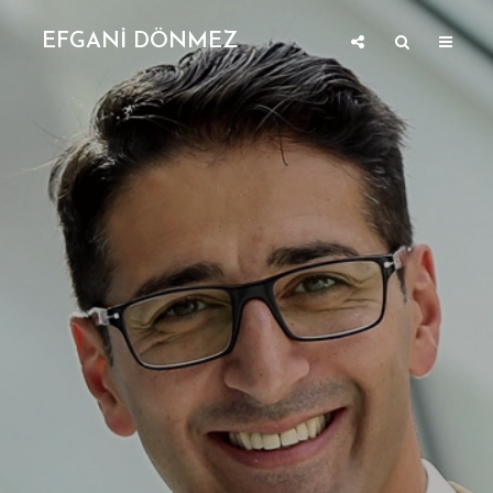
EFGANİ DÖNMEZ