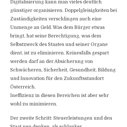
Digitalisierung kann man vieles deutlich
günstiger organisieren. Doppelgleisigkeiten bei
Zuständigkeiten verschlingen auch eine
Unmenge an Geld. Was dem Bürger etwas
bringt, hat seine Berechtigung, was dem
Selbstzweck des Staates und seiner Organe
dient, ist zu eliminieren. Keinesfalls gespart
werden darf an der Absicherung von
Schwächeren, Sicherheit, Gesundheit, Bildung
und Innovation für den Zukunftsstandort
Österreich.
Ineffizienz in diesen Bereichen ist aber sehr
DER STAAT ALS
wohl zu minimieren.
DIENSTLEISTER SEINER
BÜRGER
Der zweite Schritt: Steuerleistungen und den
Staat neu denken, als schlanker