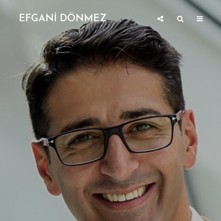
EFGANİ DÖNMEZ