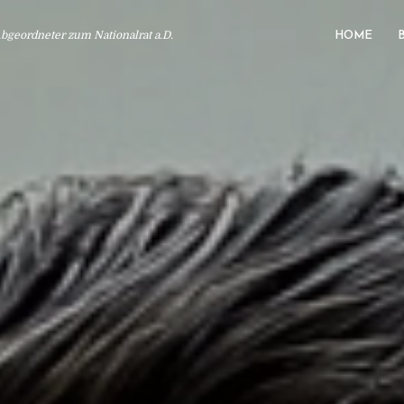
geordneter zum Nationalrat a.D.
HOME